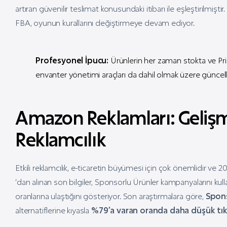
artıran güvenilir teslimat konusundaki itibarı ile eşleştirilmişt
FBA, oyunun kurallarını değiştirmeye devam ediyor.
Profesyonel İpucu:
Ürünlerin her zaman stokta ve Pri
envanter yönetimi araçları da dahil olmak üzere güncelle
Amazon Reklamları: Gelişm
Reklamcılık
Etkili reklamcılık, e-ticaretin büyümesi için çok önemlidir v
‘dan alınan son bilgiler, Sponsorlu Ürünler kampanyalarını k
oranlarına ulaştığını gösteriyor. Son araştırmalara göre,
Spons
alternatiflerine kıyasla
%79’a varan oranda daha düşük tı