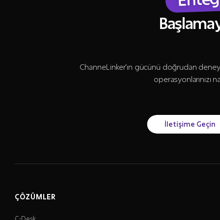
Başlamay
ChanneLinker’ın gücünü doğrudan deneyim
operasyonlarınızı n
İletişime Geçin
ÇÖZÜMLER
C-Desk