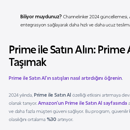
Biliyor muydunuz?
Channelinker 2024 güncellemesi, 
entegrasyon sağlayarak daha hızlı ve daha ucuz teslima
Prime ile Satın Alın: Prim
Taşımak
Prime ile Satın Al’ın satışları nasıl artırdığını öğrenin
.
2024 yılında,
Prime ile Satın Al
özelliği etkisini artırmaya de
olanak tanıyor.
Amazon’un Prime ile Satın Al sayfasında
a
ve daha fazla müşteri güveni sağlıyor. Bu program, güvenilir
olasılığını ortalama
%30
artırıyor.