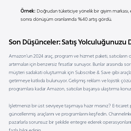
Örnek:
Doğrudan tüketiciye yönelik bir giyim markası, e
sonra dönüşüm oranlarında %40 artış gördü.
Son Düşünceler: Satış Yolculuğunuzu
Amazon’un 2024 araç, program ve hizmet paketi, satıcıların op
artırmaları için benzersiz fırsatlar sunuyor. Bunlar arasında s
müşteri sadakati oluşturmak için Subscribe & Save gibi araçlar 
getirmeye katkıda bulunuyor. Gelişmiş reklam ve lojistik çözüm
programlara kadar Amazon, satıcıları başarıya ulaştırma konus
İşletmenizi bir üst seviyeye taşımaya hazır mısınız? E-ticar
güncellenmiş araçlarını ve programlarını keşfedin. Channelin
pazarlarla sorunsuz bir şekilde entegre ederek operasyonlarını
fazla bilgi edinin.