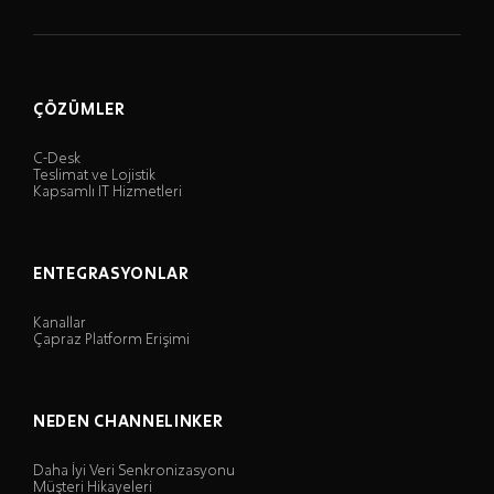
ÇÖZÜMLER
C-Desk
Teslimat ve Lojistik
Kapsamlı IT Hizmetleri
ENTEGRASYONLAR
Kanallar
Çapraz Platform Erişimi
NEDEN CHANNELINKER
Daha İyi Veri Senkronizasyonu
Müşteri Hikayeleri