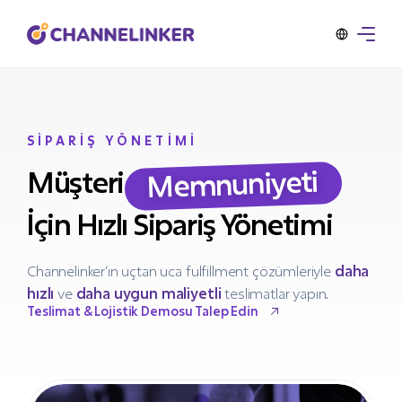
SİPARİŞ YÖNETİMİ
Memnuniyeti
Müşteri
İçin Hızlı Sipariş Yönetimi
Channelinker’ın uçtan uca fulfillment çözümleriyle
daha
hızlı
ve
daha uygun maliyetli
teslimatlar yapın.
Teslimat & Lojistik Demosu Talep Edin
Teslimat & Lojistik Demosu Talep Edin