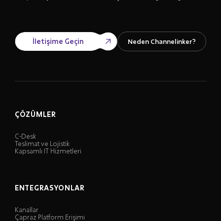
İletişime Geçin
Neden Channelinker?
ÇÖZÜMLER
C-Desk
Teslimat ve Lojistik
Kapsamlı IT Hizmetleri
ENTEGRASYONLAR
Kanallar
Çapraz Platform Erişimi