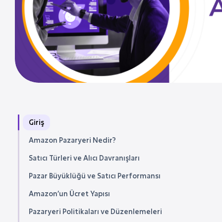
Giriş
Amazon Pazaryeri Nedir?
Satıcı Türleri ve Alıcı Davranışları
Pazar Büyüklüğü ve Satıcı Performansı
Amazon’un Ücret Yapısı
Pazaryeri Politikaları ve Düzenlemeleri