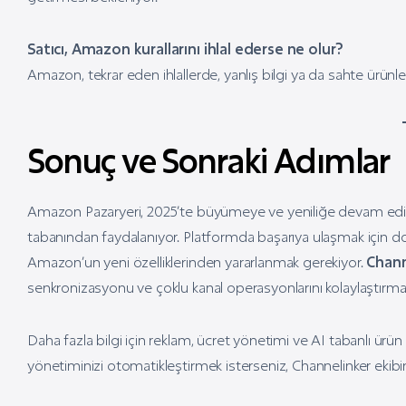
Satıcı, Amazon kurallarını ihlal ederse ne olur?
Amazon, tekrar eden ihlallerde, yanlış bilgi ya da sahte ürünlerde 
Sonuç ve Sonraki Adımlar
Amazon Pazaryeri, 2025’te büyümeye ve yeniliğe devam ediyor.
tabanından faydalanıyor. Platformda başarıya ulaşmak için doğ
Amazon’un yeni özelliklerinden yararlanmak gerekiyor.
Chann
senkronizasyonu ve çoklu kanal operasyonlarını kolaylaştırma
Daha fazla bilgi için reklam, ücret yönetimi ve AI tabanlı ürün 
yönetiminizi otomatikleştirmek isterseniz, Channelinker ekib