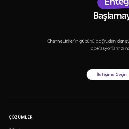
Enteg
Başlamay
ChanneLinker’ın gücünü doğrudan deneyim
operasyonlarınızı n
İletişime Geçin
ÇÖZÜMLER