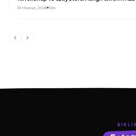
30 Haziran, 2026
12m
BİRLİ