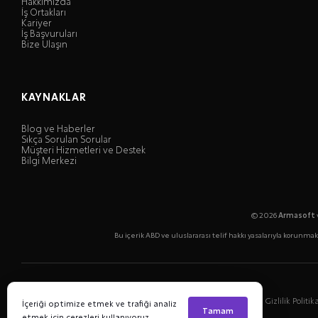
Hakkımızda
İş Ortakları
Kariyer
İş Başvuruları
Bize Ulaşın
KAYNAKLAR
Blog ve Haberler
Sıkça Sorulan Sorular
Müşteri Hizmetleri ve Destek
Bilgi Merkezi
© 2026
Armasoft
Bu içerik ABD ve uluslararası telif hakkı yasalarıyla korunma
Gizlilik Politik
İçeriği optimize etmek ve trafiği analiz
Tamam
etmek için çerezleri kullanıyoruz.