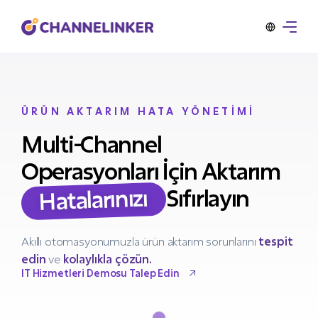
ÜRÜN AKTARIM HATA YÖNETİMİ
Multi-Channel
Operasyonları İçin Aktarım
Hatalarınızı
Sıfırlayın
Akıllı otomasyonumuzla ürün aktarım sorunlarını
tespit
edin
ve
kolaylıkla çözün.
IT Hizmetleri Demosu Talep Edin
IT Hizmetleri Demosu Talep Edin