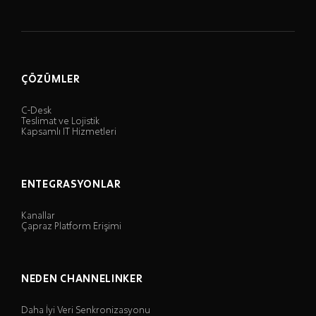
ÇÖZÜMLER
C-Desk
Teslimat ve Lojistik
Kapsamlı IT Hizmetleri
ENTEGRASYONLAR
Kanallar
Çapraz Platform Erişimi
NEDEN CHANNELINKER
Daha İyi Veri Senkronizasyonu