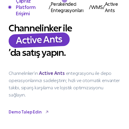
Çapraz
Perakendeci
Active
Platform
/
/
WMS
/
Entegrasyonları
Ants
Erişimi
Channelinker ile
Active Ants
’da satış yapın.
Channelinker’ın
Active Ants
entegrasyonu ile depo
operasyonlarınızı sadeleştirin; hızlı ve otomatik envanter
takibi, sipariş karşılama ve lojistik optimizasyonu
sağlayın.
Demo Talep Edin
Demo Talep Edin