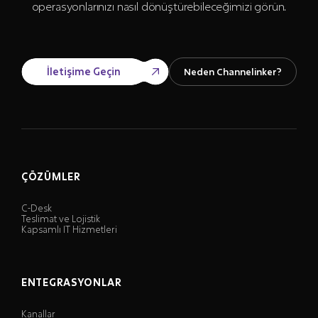
operasyonlarınızı nasıl dönüştürebileceğimizi görün.
İletişime Geçin
Neden Channelinker?
ÇÖZÜMLER
C-Desk
Teslimat ve Lojistik
Kapsamlı IT Hizmetleri
ENTEGRASYONLAR
Kanallar