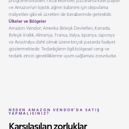
programına katılım; cezai kesintiler, pazarlama katkı payları
ve Amazon’un lojistik ağının kullanımı için depolama
maliyetleri gibi ek ücretleri de beraberinde getirebilir.
Ülkeler ve Bölgeler
Amazon Vendor; Amerika Birleşik Devletleri, Kanada,
Birleşik Krallık, Almanya, Fransa, İtalya, İspanya, Japonya
ve Avustralya dahil olmak üzere birçok pazarda faaliyet
göstermektedir. Tedarikçilerin ilgili bölgesel vergi ve
tedarik zinciri gerekliliklerine uyum sağlaması zorunludur.
NEDEN AMAZON VENDOR’DA SATIŞ
YAPMALISINIZ?
Karşılaşılan zorluklar