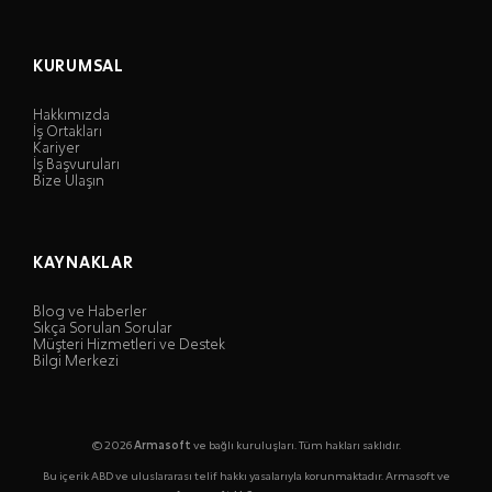
KURUMSAL
Hakkımızda
İş Ortakları
Kariyer
İş Başvuruları
Bize Ulaşın
KAYNAKLAR
Blog ve Haberler
Sıkça Sorulan Sorular
Müşteri Hizmetleri ve Destek
Bilgi Merkezi
© 2026
Armasoft
ve bağlı kuruluşları. Tüm hakları saklıdır.
Bu içerik ABD ve uluslararası telif hakkı yasalarıyla korunmaktadır. Armasoft ve