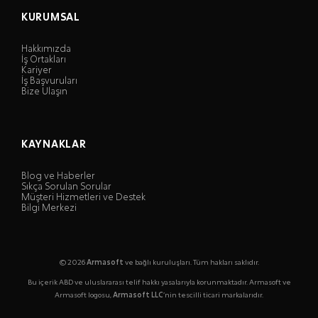
KURUMSAL
Hakkımızda
İş Ortakları
Kariyer
İş Başvuruları
Bize Ulaşın
KAYNAKLAR
Blog ve Haberler
Sıkça Sorulan Sorular
Müşteri Hizmetleri ve Destek
Bilgi Merkezi
© 2026
Armasoft
ve bağlı kuruluşları. Tüm hakları saklıdır.
Bu içerik ABD ve uluslararası telif hakkı yasalarıyla korunmaktadır. Armasoft ve
Armasoft logosu,
Armasoft LLC
’nin tescilli ticari markalarıdır.