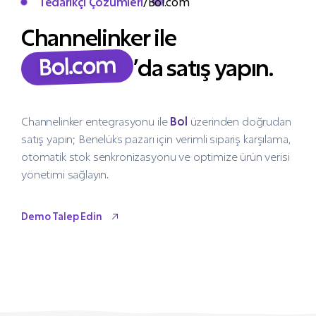
Tedarikçi Çözümleri
/
Bol.com
Channelinker ile
Bol.com
’da satış yapın.
Channelinker entegrasyonu ile
Bol
üzerinden doğrudan
satış yapın; Benelüks pazarı için verimli sipariş karşılama,
otomatik stok senkronizasyonu ve optimize ürün verisi
yönetimi sağlayın.
Demo Talep Edin
Demo Talep Edin