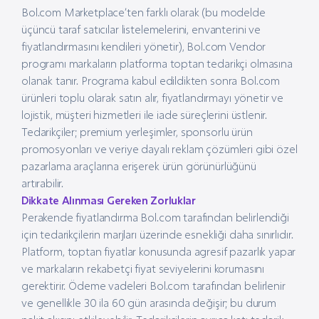
Bol.com Marketplace’ten farklı olarak (bu modelde
üçüncü taraf satıcılar listelemelerini, envanterini ve
fiyatlandırmasını kendileri yönetir), Bol.com Vendor
programı markaların platforma toptan tedarikçi olmasına
olanak tanır. Programa kabul edildikten sonra Bol.com
ürünleri toplu olarak satın alır, fiyatlandırmayı yönetir ve
lojistik, müşteri hizmetleri ile iade süreçlerini üstlenir.
Tedarikçiler; premium yerleşimler, sponsorlu ürün
promosyonları ve veriye dayalı reklam çözümleri gibi özel
pazarlama araçlarına erişerek ürün görünürlüğünü
artırabilir.
Dikkate Alınması Gereken Zorluklar
Perakende fiyatlandırma Bol.com tarafından belirlendiği
için tedarikçilerin marjları üzerinde esnekliği daha sınırlıdır.
Platform, toptan fiyatlar konusunda agresif pazarlık yapar
ve markaların rekabetçi fiyat seviyelerini korumasını
gerektirir. Ödeme vadeleri Bol.com tarafından belirlenir
ve genellikle 30 ila 60 gün arasında değişir; bu durum