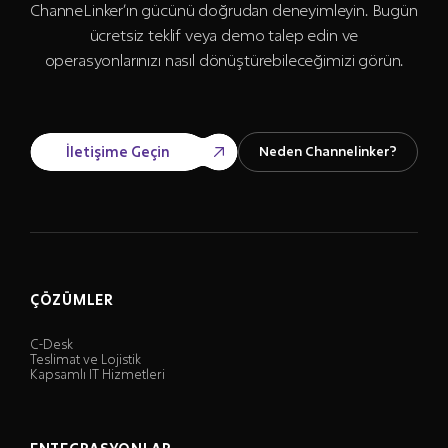
ChanneLinker’ın gücünü doğrudan deneyimleyin. Bugün
ücretsiz teklif veya demo talep edin ve
operasyonlarınızı nasıl dönüştürebileceğimizi görün.
İletişime Geçin
Neden Channelinker?
ÇÖZÜMLER
C-Desk
Teslimat ve Lojistik
Kapsamlı IT Hizmetleri