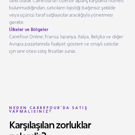
farklı olarak Carrefour’un özel bir sipariş karşılama hizmeti
bulunmadığından, satıcıların lojistiği bağımsız şekilde
veya üçüncü taraf sağlayıcılar aracılığıyla yönetmesi
gerekir.
Ülkeler ve Bölgeler
Carrefour Online; Fransa, İspanya, İtalya, Belçika ve diğer
Avrupa pazarlarında faaliyet gösterir ve onaylı satıcılar
için sınır ötesi satış fırsatları sunar.
NEDEN CARREFOUR’DA SATIŞ
YAPMALISINIZ?
Karşılaşılan zorluklar