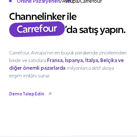
Online Pazaryerleri
/
Avrupa
/
Carrefour
Channelinker ile
Carrefour
’da satış yapın.
Carrefour, Avrupa’nın en büyük perakende zincirlerinden
biridir ve satıcılara
Fransa, İspanya, İtalya, Belçika ve
diğer önemli pazarlarda
milyonlarca aktif alıcıya
erişim imkânı sunar.
Demo Talep Edin
Demo Talep Edin