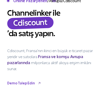
Online Pazaryerleri
/
Avrupa
/
Cdiscount
Channelinker ile
Cdiscount
’da satış yapın.
Cdiscount, Fransa’nın ikinci en büyük e-ticaret pazar
yeridir ve satıcılara
Fransa ve komşu Avrupa
pazarlarında
milyonlarca aktif alıcıya erişim imkânı
sunar.
Demo Talep Edin
Demo Talep Edin