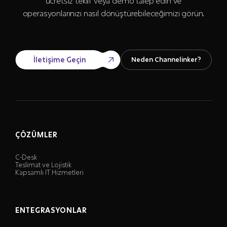
ücretsiz teklif veya demo talep edin ve
operasyonlarınızı nasıl dönüştürebileceğimizi görün.
İletişime Geçin
Neden Channelinker?
ÇÖZÜMLER
C-Desk
Teslimat ve Lojistik
Kapsamlı IT Hizmetleri
ENTEGRASYONLAR