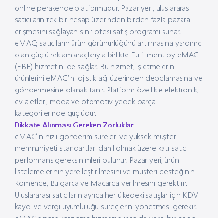
online perakende platformudur. Pazar yeri, uluslararası
satıcıların tek bir hesap üzerinden birden fazla pazara
erişmesini sağlayan sınır ötesi satış programı sunar.
eMAG; satıcıların ürün görünürlüğünü artırmasına yardımcı
olan güçlü reklam araçlarıyla birlikte Fulfillment by eMAG
(FBE) hizmetini de sağlar. Bu hizmet, işletmelerin
ürünlerini eMAG’in lojistik ağı üzerinden depolamasına ve
göndermesine olanak tanır. Platform özellikle elektronik,
ev aletleri, moda ve otomotiv yedek parça
kategorilerinde güçlüdür.
Dikkate Alınması Gereken Zorluklar
eMAG’in hızlı gönderim süreleri ve yüksek müşteri
memnuniyeti standartları dahil olmak üzere katı satıcı
performans gereksinimleri bulunur. Pazar yeri, ürün
listelemelerinin yerelleştirilmesini ve müşteri desteğinin
Romence, Bulgarca ve Macarca verilmesini gerektirir.
Uluslararası satıcıların ayrıca her ülkedeki satışlar için KDV
kaydı ve vergi uyumluluğu süreçlerini yönetmesi gerekir.