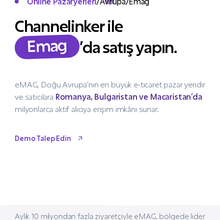
Online Pazaryerleri
/
Avrupa
/
Emag
Channelinker ile
Emag
’da satış yapın.
eMAG, Doğu Avrupa’nın en büyük e-ticaret pazar yeridir
ve satıcılara
Romanya, Bulgaristan ve Macaristan’da
milyonlarca aktif alıcıya erişim imkânı sunar.
Demo Talep Edin
Demo Talep Edin
Aylık 10 milyondan fazla ziyaretçiyle eMAG, bölgede lider