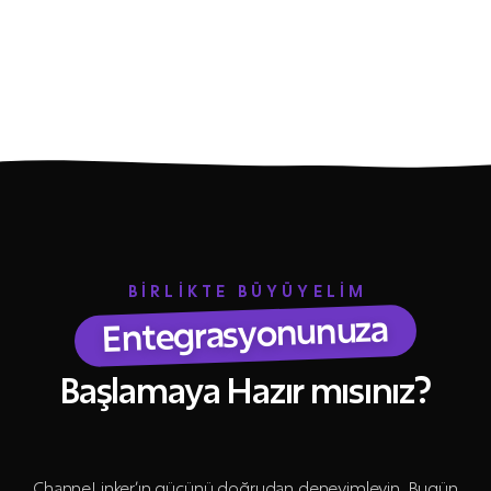
BİRLİKTE BÜYÜYELİM
Entegrasyonunuza
Başlamaya Hazır mısınız?
ChanneLinker’ın gücünü doğrudan deneyimleyin. Bugün