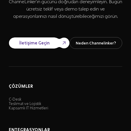
ChanneLinker’ın gücünü doğrudan deneyimleyin. Bugün
ücretsiz teklif veya demo talep edin ve
operasyonlarınızı nasıl dönüştürebileceğimizi görün.
İletişime Geçin
Neden Channelinker?
ÇÖZÜMLER
C-Desk
Teslimat ve Lojistik
Kapsamlı IT Hizmetleri
ENTEGRASYONLAR