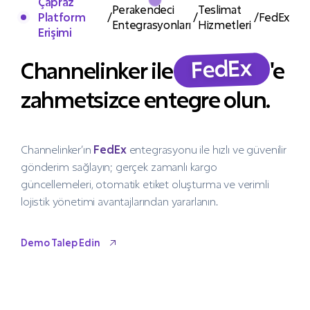
Çapraz
Perakendeci
Teslimat
Platform
/
/
/
FedEx
Entegrasyonları
Hizmetleri
Erişimi
FedEx
Channelinker ile
'e
zahmetsizce entegre olun.
Channelinker’ın
FedEx
entegrasyonu ile hızlı ve güvenilir
gönderim sağlayın; gerçek zamanlı kargo
güncellemeleri, otomatik etiket oluşturma ve verimli
lojistik yönetimi avantajlarından yararlanın.
Demo Talep Edin
Demo Talep Edin