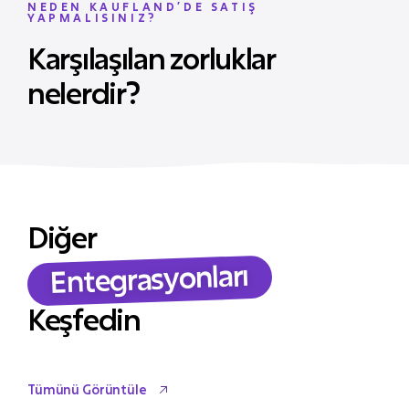
NEDEN KAUFLAND’DE SATIŞ
YAPMALISINIZ?
Karşılaşılan zorluklar
nelerdir?
Diğer
Entegrasyonları
Keşfedin
Tümünü Görüntüle