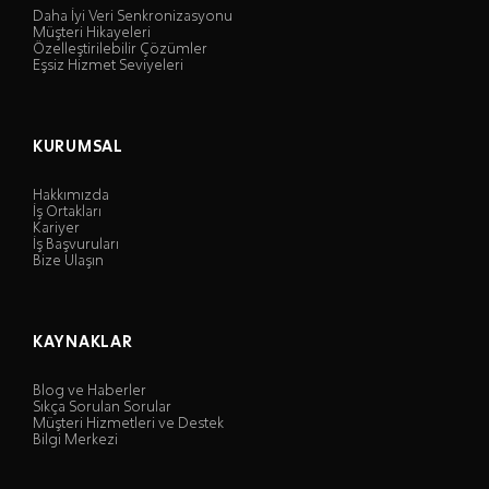
Daha İyi Veri Senkronizasyonu
Müşteri Hikayeleri
Özelleştirilebilir Çözümler
Eşsiz Hizmet Seviyeleri
KURUMSAL
Hakkımızda
İş Ortakları
Kariyer
İş Başvuruları
Bize Ulaşın
KAYNAKLAR
Blog ve Haberler
Sıkça Sorulan Sorular
Müşteri Hizmetleri ve Destek
Bilgi Merkezi