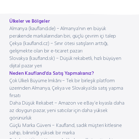
Ülkeler ve Bölgeler
Almanya (kaufland.de) – Almanya’nın en büyük
perakende markalarından biri, güçlü çevrim içi talep
Çekya (kaufland.cz) – Sınır ötesi satışların arttığı,
gelişmekte olan bir e-ticaret pazarı
Slovakya (kaufland.sk) – Düşük rekabetli, hızlı büyüyen
dijital pazar yeri
Neden Kaufland’da Satış Yapmalısınız?
Çok Ülkeli Büyüme İmkânı – Tek bir birleşik platform
üzerinden Almanya, Çekya ve Slovakya’da satış yapma
fırsatı
Daha Düşük Rekabet – Amazon ve eBay’e kıyasla daha
az doygun pazar, yeni satıcılar için daha yüksek
görünürlük
Güçlü Marka Güveni – Kaufland, sadık müşteri kitlesine
sahip, bilinirliği yüksek bir marka