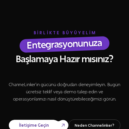
BİRLİKTE BÜYÜYELİM
Entegrasyonunuza
Başlamaya Hazır mısınız?
ChanneLinker’ın gücünü doğrudan deneyimleyin. Bugün
ücretsiz teklif veya demo talep edin ve
operasyonlarınızı nasıl dönüştürebileceğimizi görün.
İletişime Geçin
Neden Channelinker?