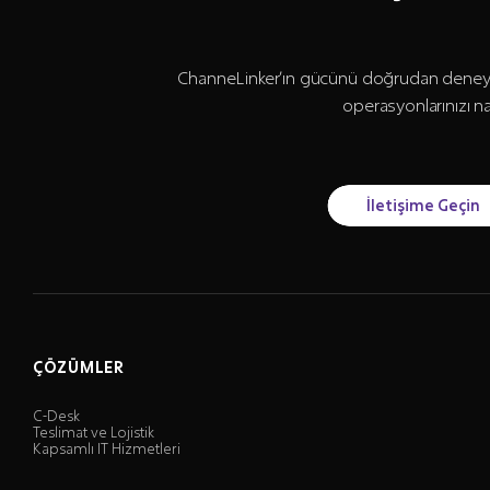
ChanneLinker’ın gücünü doğrudan deneyim
operasyonlarınızı n
İletişime Geçin
ÇÖZÜMLER
C-Desk
Teslimat ve Lojistik
Kapsamlı IT Hizmetleri