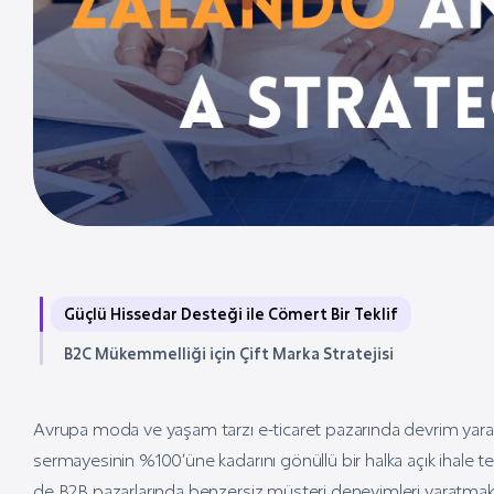
Güçlü Hissedar Desteği ile Cömert Bir Teklif
B2C Mükemmelliği için Çift Marka Stratejisi
Avrupa moda ve yaşam tarzı e-ticaret pazarında devrim yarat
sermayesinin %100’üne kadarını gönüllü bir halka açık ihale te
de B2B pazarlarında benzersiz müşteri deneyimleri yaratmak iç