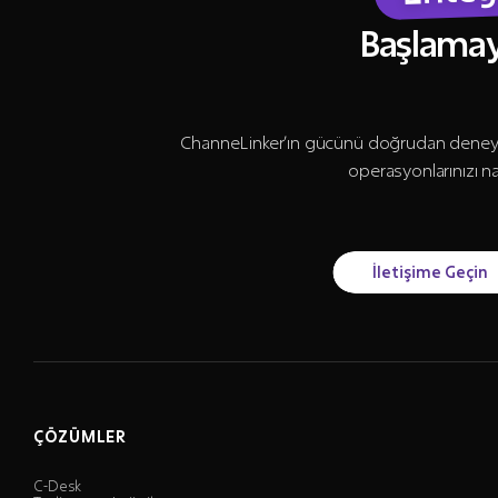
Başlamay
ChanneLinker’ın gücünü doğrudan deneyim
operasyonlarınızı n
İletişime Geçin
ÇÖZÜMLER
C-Desk