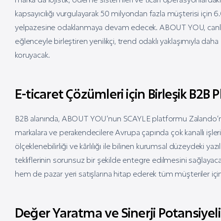
kapsayıcılığı vurgulayarak 50 milyondan fazla müşterisi için
yelpazesine odaklanmaya devam edecek. ABOUT YOU, canlı etkin
eğlenceyle birleştiren yenilikçi, trend odaklı yaklaşımıyla dah
koruyacak.
E-ticaret Çözümleri için Birleşik B2B
B2B alanında, ABOUT YOU’nun SCAYLE platformu Zalando’nun 
markalara ve perakendecilere Avrupa çapında çok kanallı işler
ölçeklenebilirliği ve kârlılığı ile bilinen kurumsal düzeydeki ya
tekliflerinin sorunsuz bir şekilde entegre edilmesini sağlay
hem de pazar yeri satışlarına hitap ederek tüm müşteriler için
Değer Yaratma ve Sinerji Potansiyeli