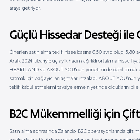
araya getiriyor.
Güçlü Hissedar Desteği ile 
Önerilen satın alma teklifi hisse başına 6,50 avro olup, 5,
Aralık 2024 itibariyle üç aylık hacim ağırlıklı ortalama hisse f
HEARTLAND ve ABOUT YOU’nun yönetimi de dahil olmak üzere
satmak için bağlayıcı anlaşmalar imzaladı. ABOUT YOU’nun yön
teklifi kabul etmelerini tavsiye etme niyetinde olduklarını dile g
B2C Mükemmelliği için Çift 
Satın alma sonrasında Zalando, B2C operasyonlarında çift markalı
marka da lojistik, ödeme sistemleri ve ticari operasyonlardaki s