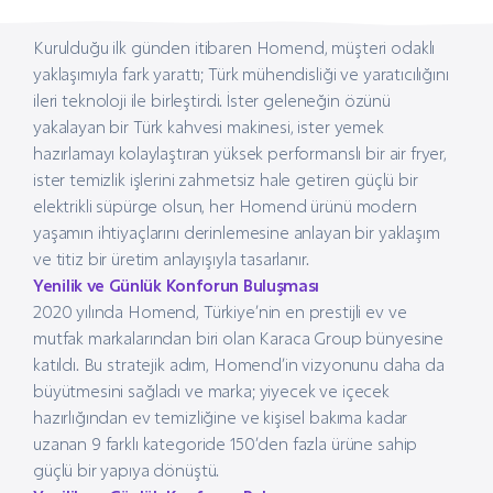
Kurulduğu ilk günden itibaren Homend, müşteri odaklı
yaklaşımıyla fark yarattı; Türk mühendisliği ve yaratıcılığını
ileri teknoloji ile birleştirdi. İster geleneğin özünü
yakalayan bir Türk kahvesi makinesi, ister yemek
hazırlamayı kolaylaştıran yüksek performanslı bir air fryer,
ister temizlik işlerini zahmetsiz hale getiren güçlü bir
elektrikli süpürge olsun, her Homend ürünü modern
yaşamın ihtiyaçlarını derinlemesine anlayan bir yaklaşım
ve titiz bir üretim anlayışıyla tasarlanır.
Yenilik ve Günlük Konforun Buluşması
2020 yılında Homend, Türkiye’nin en prestijli ev ve
mutfak markalarından biri olan Karaca Group bünyesine
katıldı. Bu stratejik adım, Homend’in vizyonunu daha da
büyütmesini sağladı ve marka; yiyecek ve içecek
hazırlığından ev temizliğine ve kişisel bakıma kadar
uzanan 9 farklı kategoride 150’den fazla ürüne sahip
güçlü bir yapıya dönüştü.