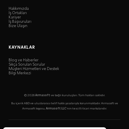
Hakkımızda
İş Ortakları
Kariyer
İş Başvuruları
Bize Ulaşın
KAYNAKLAR
Blog ve Haberler
Sıkça Sorulan Sorular
Müşteri Hizmetleri ve Destek
Bilgi Merkezi
© 2026
Armasoft
ve bağlı kuruluşları. Tüm hakları saklıdır.
Bu içerik ABD ve uluslararası telif hakkı yasalarıyla korunmaktadır. Armasoft ve
Armasoft logosu,
Armasoft LLC
’nin tescilli ticari markalarıdır.