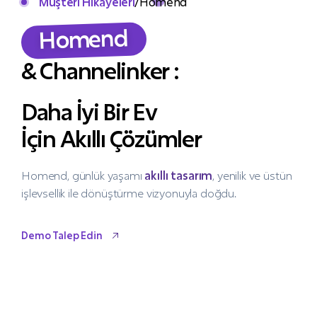
Müşteri Hikayeleri
/
Homend
Homend
& Channelinker :
Daha İyi Bir Ev
İçin Akıllı Çözümler
Homend, günlük yaşamı
akıllı tasarım
, yenilik ve üstün
işlevsellik ile dönüştürme vizyonuyla doğdu.
Demo Talep Edin
Demo Talep Edin