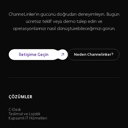
ChanneLinker’ın gücünü doğrudan deneyimleyin. Bugün
ücretsiz teklif veya demo talep edin ve
operasyonlarınızı nasıl dönüştürebileceğimizi görün.
İletişime Geçin
Neden Channelinker?
ÇÖZÜMLER
C-Desk
Teslimat ve Lojistik
Kapsamlı IT Hizmetleri