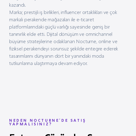
kazandı.
Marka; prestijli iş birlikleri, influencer ortaklıkları ve çok
markalı perakende mağazaları ile e-ticaret
platformlarındaki güçlü varlığı sayesinde geniş bir
tanınırlık elde etti. Dijital dönüşüm ve omnichannel
büyüme stratejilerine odaklanan Nocturne, online ve
fiziksel perakendeyi sorunsuz şekilde entegre ederek
tasarımlarını dünyanın dört bir yanındaki moda
tutkunlarına ulaştırmaya devam ediyor.
NEDEN NOCTURNE’DE SATIŞ
YAPMALISINIZ?